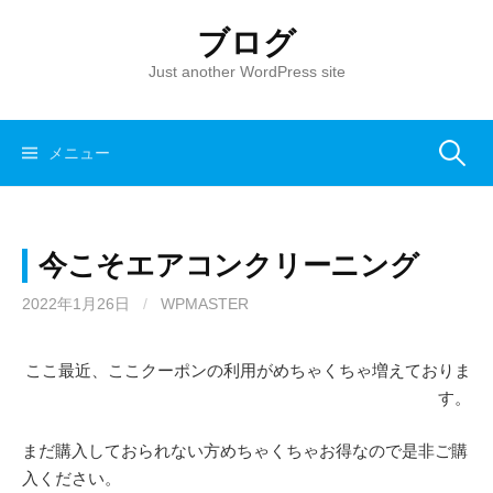
コ
ブログ
ン
テ
Just another WordPress site
ン
ツ
へ
メニュー
検
ス
キ
索
ッ
今こそエアコンクリーニング
プ
:
2022年1月26日
/
WPMASTER
ここ最近、ここクーポンの利用がめちゃくちゃ増えておりま
す。
まだ購入しておられない方めちゃくちゃお得なので是非ご購
入ください。