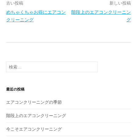
古い投稿
新しい投稿
めちゃくちゃお得にエアコン
階段上のエアコンクリーニン
投
クリーニング
グ
稿
ナ
ビ
ゲ
検
索
ー
:
シ
最近の投稿
ョ
エアコンクリーニングの季節
ン
階段上のエアコンクリーニング
今こそエアコンクリーニング